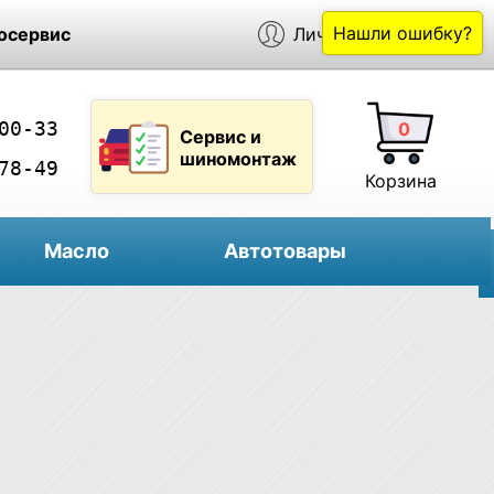
Нашли ошибку?
осервис
Личный кабинет
00-33
0
Сервис и
шиномонтаж
78-49
Корзина
Масло
Автотовары