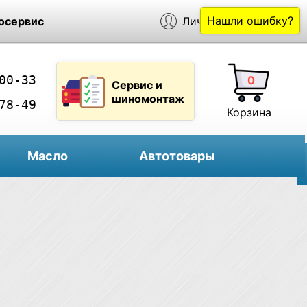
Нашли ошибку?
осервис
Личный кабинет
00-33
0
Сервис и
шиномонтаж
78-49
Корзина
Масло
Автотовары